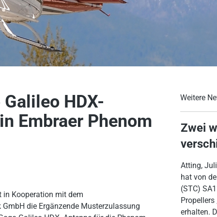
 Galileo HDX-
Weitere Ne
 in Embraer Phenom
Zwei w
versch
Atting, Ju
hat von d
(STC) SA12
t in Kooperation mit dem
Propellers
rk GmbH die Ergänzende Musterzulassung
erhalten. 