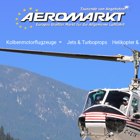
springen
Zur Hauptnavigation springen
Kolbenmotorflugzeuge
Jets & Turboprops
Helikopter &