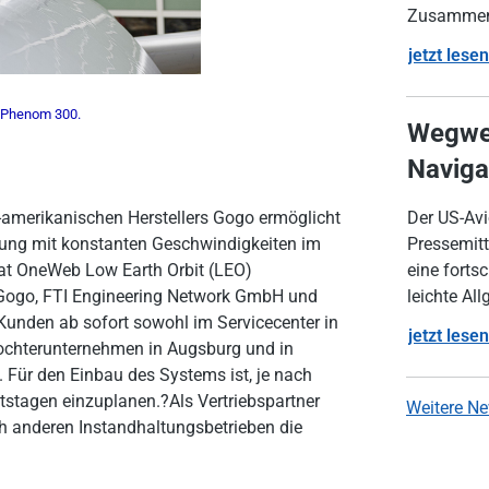
Zusammenar
jetzt lesen
r Phenom 300.
Wegwei
Naviga
S-amerikanischen Herstellers Gogo ermöglicht
Der US-Avi
ndung mit konstanten Geschwindigkeiten im
Pressemitt
sat OneWeb Low Earth Orbit (LEO)
eine fortsc
 Gogo, FTI Engineering Network GmbH und
leichte Al
Kunden ab sofort sowohl im Servicecenter in
jetzt lesen
Tochterunternehmen in Augsburg und in
n. Für den Einbau des Systems ist, je nach
itstagen einzuplanen.?Als Vertriebspartner
Weitere N
h anderen Instandhaltungsbetrieben die