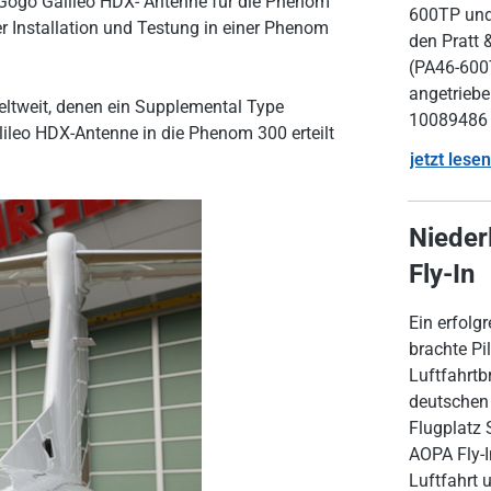
e Gogo Galileo HDX- Antenne für die Phenom
600TP und
er Installation und Testung in einer Phenom
den Pratt 
(PA46-600
angetriebe
eltweit, denen ein Supplemental Type
10089486 
lileo HDX-Antenne in die Phenom 300 erteilt
jetzt lesen
Nieder
Fly-In
Ein erfolg
brachte Pi
Luftfahrtb
deutschen
Flugplatz 
AOPA Fly-In
Luftfahrt 