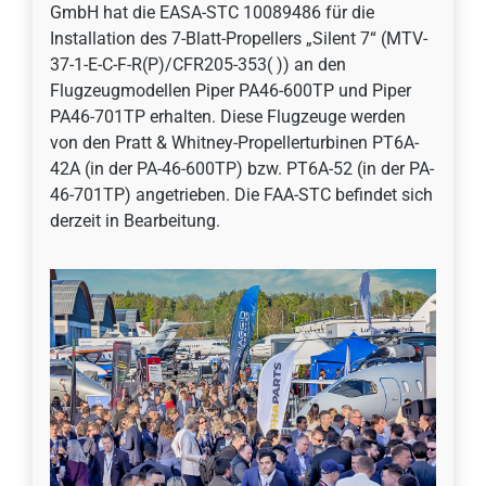
GmbH hat die EASA-STC 10089486 für die
Installation des 7-Blatt-Propellers „Silent 7“ (MTV-
37-1-E-C-F-R(P)/CFR205-353( )) an den
Flugzeugmodellen Piper PA46-600TP und Piper
PA46-701TP erhalten. Diese Flugzeuge werden
von den Pratt & Whitney-Propellerturbinen PT6A-
42A (in der PA-46-600TP) bzw. PT6A-52 (in der PA-
46-701TP) angetrieben. Die FAA-STC befindet sich
derzeit in Bearbeitung.