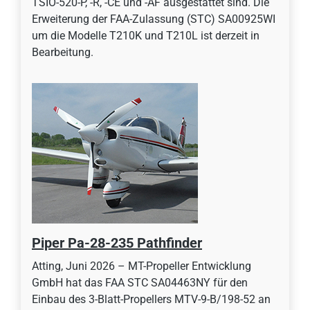
TSIO-520-P, -R, -CE und -AF ausgestattet sind. Die
Erweiterung der FAA-Zulassung (STC) SA00925WI
um die Modelle T210K und T210L ist derzeit in
Bearbeitung.
Piper Pa-28-235 Pathfinder
Atting, Juni 2026 – MT-Propeller Entwicklung
GmbH hat das FAA STC SA04463NY für den
Einbau des 3-Blatt-Propellers MTV-9-B/198-52 an