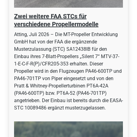
Zwei weitere FAA STCs für
verschiedene Propellermodelle
Atting, Juli 2026 – Die MT-Propeller Entwicklung
GmbH hat von der FAA die ergänzende
Musterzulassung (STC) SA12438IB für den
Einbau ihres 7-Blatt-Propellers „Silent 7“ MTV-37-
1-E-C-F-R(P)/CFR205-353 erhalten. Dieser
Propeller wird in den Flugzeugen PA46-600TP und
PA46-701TP von Piper eingesetzt und von den
Pratt & Whitney-Propellerturbinen PT6A-42A
(PA46-600TP) bzw. PT6A-52 (PA46-701TP)
angetrieben. Der Einbau ist bereits durch die EASA-
STC 10089486 ergänzt musterzugelassen.