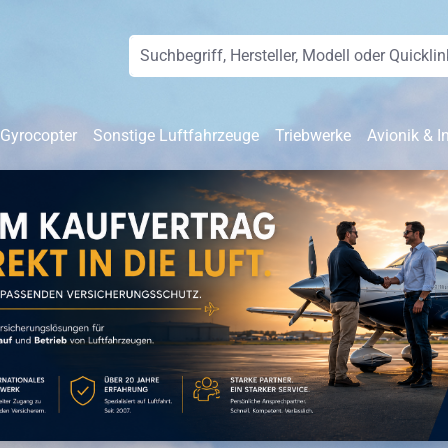
 Gyrocopter
Sonstige Luftfahrzeuge
Triebwerke
Avionik & I