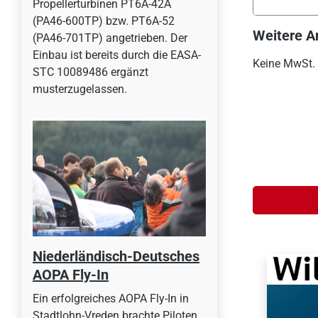
Propellerturbinen PT6A-42A
(PA46-600TP) bzw. PT6A-52
Weitere A
(PA46-701TP) angetrieben. Der
Einbau ist bereits durch die EASA-
Keine MwSt.
STC 10089486 ergänzt
musterzugelassen.
Niederländisch-Deutsches
AOPA Fly-In
Ein erfolgreiches AOPA Fly-In in
Stadtlohn-Vreden brachte Piloten,