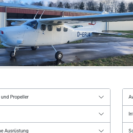
 und Propeller
Av
In
he Ausrüstung
S