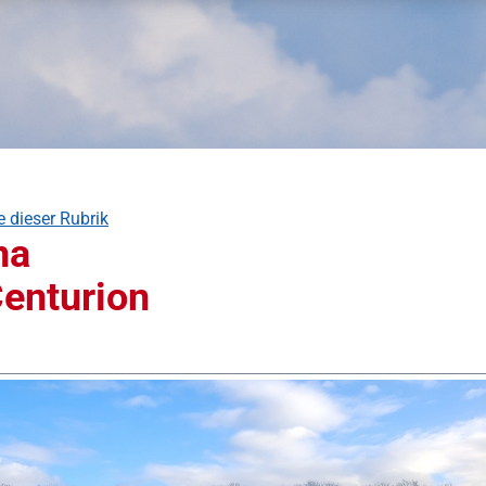
e dieser Rubrik
na
enturion
 überspringen