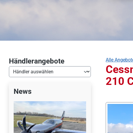
Händlerangebote
Alle Angebot
Cess
210 C
News
Bildergalerie