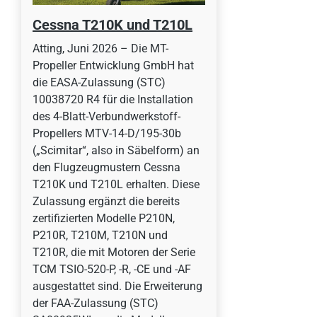
Cessna T210K und T210L
Atting, Juni 2026 – Die MT-
Propeller Entwicklung GmbH hat
die EASA-Zulassung (STC)
10038720 R4 für die Installation
des 4-Blatt-Verbundwerkstoff-
Propellers MTV-14-D/195-30b
(„Scimitar“, also in Säbelform) an
den Flugzeugmustern Cessna
T210K und T210L erhalten. Diese
Zulassung ergänzt die bereits
zertifizierten Modelle P210N,
P210R, T210M, T210N und
T210R, die mit Motoren der Serie
TCM TSIO-520-P, -R, -CE und -AF
ausgestattet sind. Die Erweiterung
der FAA-Zulassung (STC)