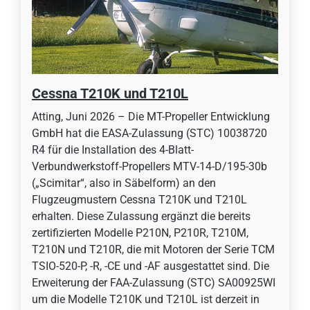
Cessna T210K und T210L
Atting, Juni 2026 – Die MT-Propeller Entwicklung
GmbH hat die EASA-Zulassung (STC) 10038720
R4 für die Installation des 4-Blatt-
Verbundwerkstoff-Propellers MTV-14-D/195-30b
(„Scimitar“, also in Säbelform) an den
Flugzeugmustern Cessna T210K und T210L
erhalten. Diese Zulassung ergänzt die bereits
zertifizierten Modelle P210N, P210R, T210M,
T210N und T210R, die mit Motoren der Serie TCM
TSIO-520-P, -R, -CE und -AF ausgestattet sind. Die
Erweiterung der FAA-Zulassung (STC) SA00925WI
um die Modelle T210K und T210L ist derzeit in