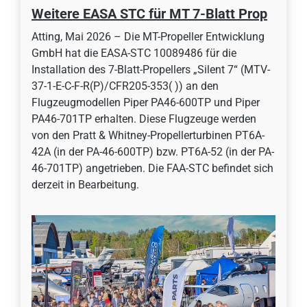
Weitere EASA STC für MT 7-Blatt Prop
Atting, Mai 2026 – Die MT-Propeller Entwicklung
GmbH hat die EASA-STC 10089486 für die
Installation des 7-Blatt-Propellers „Silent 7“ (MTV-
37-1-E-C-F-R(P)/CFR205-353( )) an den
Flugzeugmodellen Piper PA46-600TP und Piper
PA46-701TP erhalten. Diese Flugzeuge werden
von den Pratt & Whitney-Propellerturbinen PT6A-
42A (in der PA-46-600TP) bzw. PT6A-52 (in der PA-
46-701TP) angetrieben. Die FAA-STC befindet sich
derzeit in Bearbeitung.