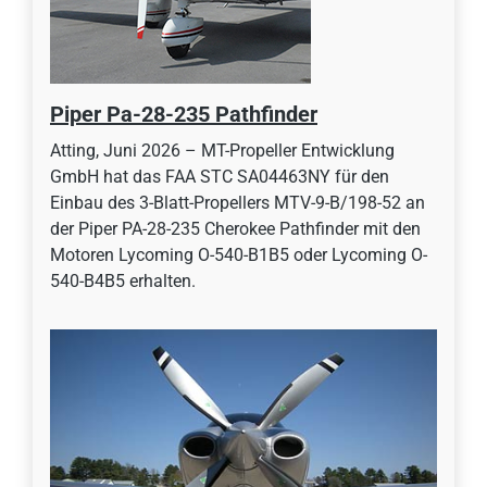
Piper Pa-28-235 Pathfinder
Atting, Juni 2026 – MT-Propeller Entwicklung
GmbH hat das FAA STC SA04463NY für den
Einbau des 3-Blatt-Propellers MTV-9-B/198-52 an
der Piper PA-28-235 Cherokee Pathfinder mit den
Motoren Lycoming O-540-B1B5 oder Lycoming O-
540-B4B5 erhalten.