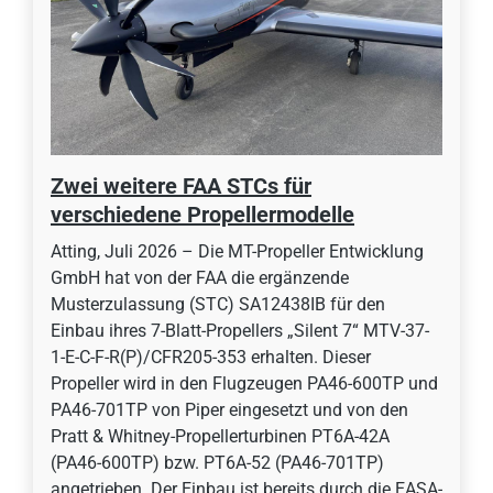
Zwei weitere FAA STCs für
verschiedene Propellermodelle
Atting, Juli 2026 – Die MT-Propeller Entwicklung
GmbH hat von der FAA die ergänzende
Musterzulassung (STC) SA12438IB für den
Einbau ihres 7-Blatt-Propellers „Silent 7“ MTV-37-
1-E-C-F-R(P)/CFR205-353 erhalten. Dieser
Propeller wird in den Flugzeugen PA46-600TP und
PA46-701TP von Piper eingesetzt und von den
Pratt & Whitney-Propellerturbinen PT6A-42A
(PA46-600TP) bzw. PT6A-52 (PA46-701TP)
angetrieben. Der Einbau ist bereits durch die EASA-