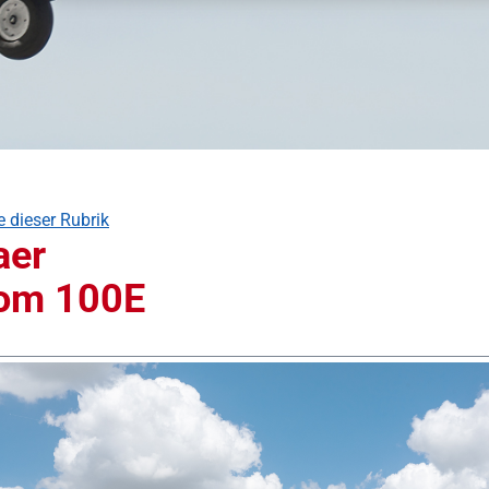
e dieser Rubrik
aer
om 100E
 überspringen