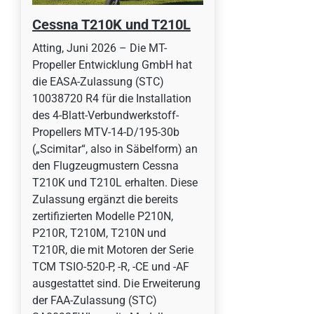
Cessna T210K und T210L
Atting, Juni 2026 – Die MT-
Propeller Entwicklung GmbH hat
die EASA-Zulassung (STC)
10038720 R4 für die Installation
des 4-Blatt-Verbundwerkstoff-
Propellers MTV-14-D/195-30b
(„Scimitar“, also in Säbelform) an
den Flugzeugmustern Cessna
T210K und T210L erhalten. Diese
Zulassung ergänzt die bereits
zertifizierten Modelle P210N,
P210R, T210M, T210N und
T210R, die mit Motoren der Serie
TCM TSIO-520-P, -R, -CE und -AF
ausgestattet sind. Die Erweiterung
der FAA-Zulassung (STC)