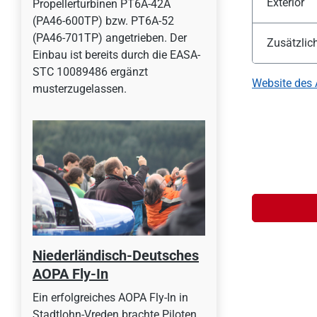
Exterior
Propellerturbinen PT6A-42A
(PA46-600TP) bzw. PT6A-52
(PA46-701TP) angetrieben. Der
Zusätzlic
Einbau ist bereits durch die EASA-
STC 10089486 ergänzt
Website des 
musterzugelassen.
Niederländisch-Deutsches
AOPA Fly-In
Ein erfolgreiches AOPA Fly-In in
Stadtlohn-Vreden brachte Piloten,