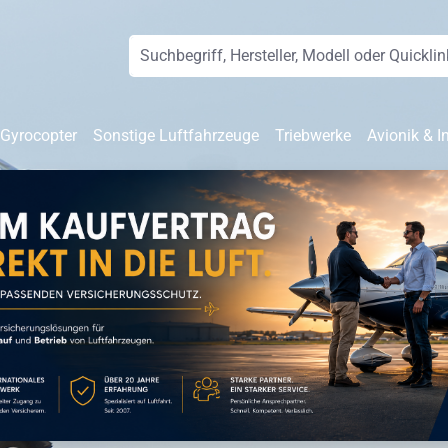
 Gyrocopter
Sonstige Luftfahrzeuge
Triebwerke
Avionik & I