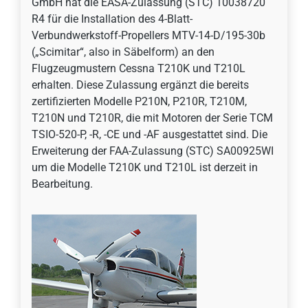
GmbH hat die EASA-Zulassung (STC) 10038720
R4 für die Installation des 4-Blatt-
Verbundwerkstoff-Propellers MTV-14-D/195-30b
(„Scimitar“, also in Säbelform) an den
Flugzeugmustern Cessna T210K und T210L
erhalten. Diese Zulassung ergänzt die bereits
zertifizierten Modelle P210N, P210R, T210M,
T210N und T210R, die mit Motoren der Serie TCM
TSIO-520-P, -R, -CE und -AF ausgestattet sind. Die
Erweiterung der FAA-Zulassung (STC) SA00925WI
um die Modelle T210K und T210L ist derzeit in
Bearbeitung.