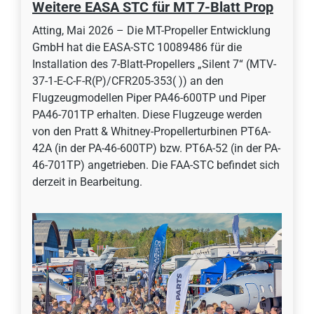
Weitere EASA STC für MT 7-Blatt Prop
Atting, Mai 2026 – Die MT-Propeller Entwicklung
GmbH hat die EASA-STC 10089486 für die
Installation des 7-Blatt-Propellers „Silent 7“ (MTV-
37-1-E-C-F-R(P)/CFR205-353( )) an den
Flugzeugmodellen Piper PA46-600TP und Piper
PA46-701TP erhalten. Diese Flugzeuge werden
von den Pratt & Whitney-Propellerturbinen PT6A-
42A (in der PA-46-600TP) bzw. PT6A-52 (in der PA-
46-701TP) angetrieben. Die FAA-STC befindet sich
derzeit in Bearbeitung.