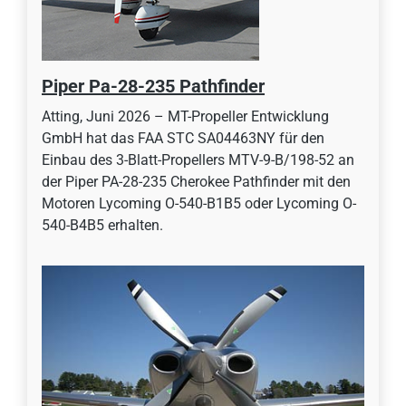
Piper Pa-28-235 Pathfinder
Atting, Juni 2026 – MT-Propeller Entwicklung
GmbH hat das FAA STC SA04463NY für den
Einbau des 3-Blatt-Propellers MTV-9-B/198-52 an
der Piper PA-28-235 Cherokee Pathfinder mit den
Motoren Lycoming O-540-B1B5 oder Lycoming O-
540-B4B5 erhalten.