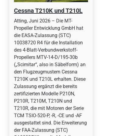
Cessna T210K und T210L
Atting, Juni 2026 – Die MT-
Propeller Entwicklung GmbH hat
die EASA-Zulassung (STC)
10038720 R4 für die Installation
des 4-Blatt-Verbundwerkstoff-
Propellers MTV-14-D/195-30b
(„Scimitar“, also in Säbelform) an
den Flugzeugmustern Cessna
T210K und T210L erhalten. Diese
Zulassung ergänzt die bereits
zertifizierten Modelle P210N,
P210R, T210M, T210N und
T210R, die mit Motoren der Serie
TCM TSIO-520-P, -R, -CE und -AF
ausgestattet sind. Die Erweiterung
der FAA-Zulassung (STC)