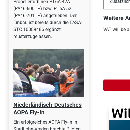
Zusätzlic
Propellerturbinen PT6A-42A
(PA46-600TP) bzw. PT6A-52
(PA46-701TP) angetrieben. Der
Weitere A
Einbau ist bereits durch die EASA-
STC 10089486 ergänzt
VAT will be a
musterzugelassen.
Niederländisch-Deutsches
AOPA Fly-In
Ein erfolgreiches AOPA Fly-In in
Stadtlohn-Vreden brachte Piloten,