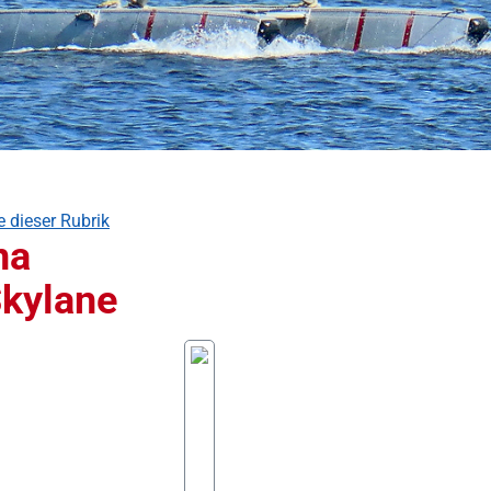
e dieser Rubrik
na
kylane
 überspringen