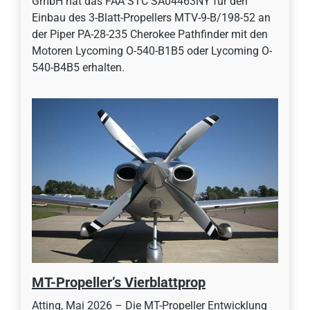
GmbH hat das FAA STC SA04463NY für den
Einbau des 3-Blatt-Propellers MTV-9-B/198-52 an
der Piper PA-28-235 Cherokee Pathfinder mit den
Motoren Lycoming O-540-B1B5 oder Lycoming O-
540-B4B5 erhalten.
MT-Propeller’s Vierblattprop
Atting, Mai 2026 – Die MT-Propeller Entwicklung