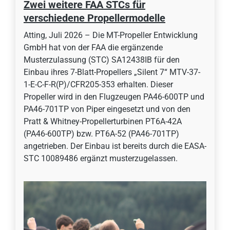
Zwei weitere FAA STCs für
verschiedene Propellermodelle
Atting, Juli 2026 – Die MT-Propeller Entwicklung
GmbH hat von der FAA die ergänzende
Musterzulassung (STC) SA12438IB für den
Einbau ihres 7-Blatt-Propellers „Silent 7“ MTV-37-
1-E-C-F-R(P)/CFR205-353 erhalten. Dieser
Propeller wird in den Flugzeugen PA46-600TP und
PA46-701TP von Piper eingesetzt und von den
Pratt & Whitney-Propellerturbinen PT6A-42A
(PA46-600TP) bzw. PT6A-52 (PA46-701TP)
angetrieben. Der Einbau ist bereits durch die EASA-
STC 10089486 ergänzt musterzugelassen.