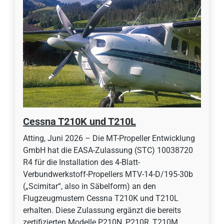
Cessna T210K und T210L
Atting, Juni 2026 – Die MT-Propeller Entwicklung
GmbH hat die EASA-Zulassung (STC) 10038720
R4 für die Installation des 4-Blatt-
Verbundwerkstoff-Propellers MTV-14-D/195-30b
(„Scimitar“, also in Säbelform) an den
Flugzeugmustern Cessna T210K und T210L
erhalten. Diese Zulassung ergänzt die bereits
zertifizierten Modelle P210N, P210R, T210M,