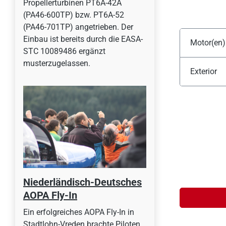
Propellerturbinen PT6A-42A
(PA46-600TP) bzw. PT6A-52
(PA46-701TP) angetrieben. Der
Einbau ist bereits durch die EASA-
Motor(en)
STC 10089486 ergänzt
musterzugelassen.
Exterior
Niederländisch-Deutsches
AOPA Fly-In
Ein erfolgreiches AOPA Fly-In in
Stadtlohn-Vreden brachte Piloten,