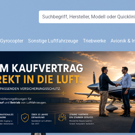
 Gyrocopter
Sonstige Luftfahrzeuge
Triebwerke
Avionik & I