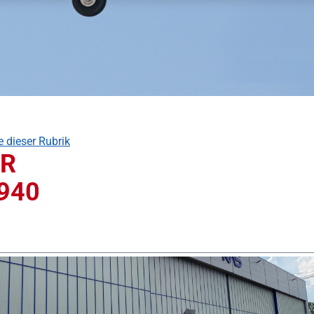
e dieser Rubrik
R
940
 überspringen