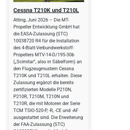
Cessna T210K und T210L
Atting, Juni 2026 – Die MT-
Propeller Entwicklung GmbH hat
die EASA-Zulassung (STC)
10038720 R4 für die Installation
des 4-Blatt-Verbundwerkstoff-
Propellers MTV-14-D/195-30b
(„Scimitar“, also in Säbelform) an
den Flugzeugmustern Cessna
T210K und T210L erhalten. Diese
Zulassung ergänzt die bereits
zertifizierten Modelle P210N,
P210R, T210M, T210N und
T210R, die mit Motoren der Serie
TCM TSIO-520-P, -R, -CE und -AF
ausgestattet sind. Die Erweiterung
der FAA-Zulassung (STC)