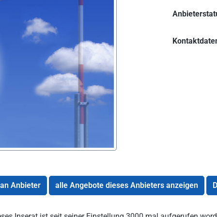
Anbieterstat
Kontaktdate
 an Anbieter
alle Angebote dieses Anbieters anzeigen
D
ses Inserat ist seit seiner Einstellung 3000 mal aufgerufen word