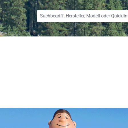
 Gyrocopter
Sonstige Luftfahrzeuge
Triebwerke
Avionik & I