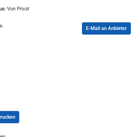
us:
Von Privat
n:
E-Mail an Anbieter
rucken
en.