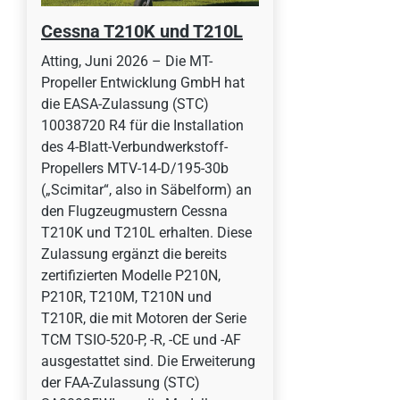
Cessna T210K und T210L
Atting, Juni 2026 – Die MT-
Propeller Entwicklung GmbH hat
die EASA-Zulassung (STC)
10038720 R4 für die Installation
des 4-Blatt-Verbundwerkstoff-
Propellers MTV-14-D/195-30b
(„Scimitar“, also in Säbelform) an
den Flugzeugmustern Cessna
T210K und T210L erhalten. Diese
Zulassung ergänzt die bereits
zertifizierten Modelle P210N,
P210R, T210M, T210N und
T210R, die mit Motoren der Serie
TCM TSIO-520-P, -R, -CE und -AF
ausgestattet sind. Die Erweiterung
der FAA-Zulassung (STC)