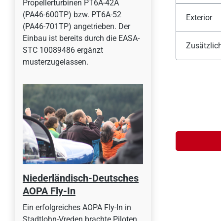
Propellerturbinen PT6A-42A
(PA46-600TP) bzw. PT6A-52
Exterior
(PA46-701TP) angetrieben. Der
Einbau ist bereits durch die EASA-
Zusätzlic
STC 10089486 ergänzt
musterzugelassen.
Niederländisch-Deutsches
AOPA Fly-In
Ein erfolgreiches AOPA Fly-In in
Stadtlohn-Vreden brachte Piloten,