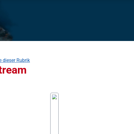
e dieser Rubrik
tream
 überspringen