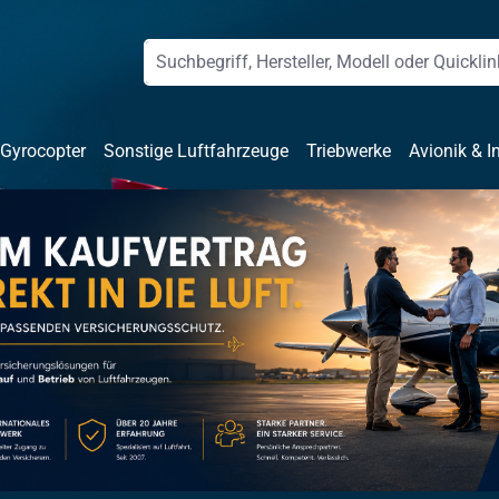
 Gyrocopter
Sonstige Luftfahrzeuge
Triebwerke
Avionik & I