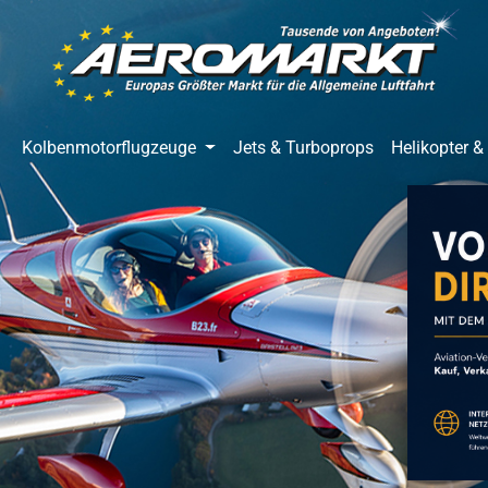
springen
Zur Hauptnavigation springen
Kolbenmotorflugzeuge
Jets & Turboprops
Helikopter &