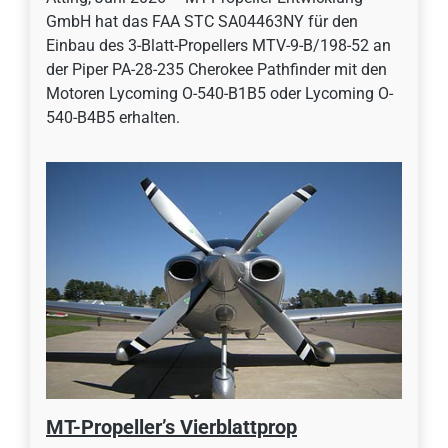
GmbH hat das FAA STC SA04463NY für den
Einbau des 3-Blatt-Propellers MTV-9-B/198-52 an
der Piper PA-28-235 Cherokee Pathfinder mit den
Motoren Lycoming O-540-B1B5 oder Lycoming O-
540-B4B5 erhalten.
MT-Propeller’s Vierblattprop