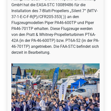
GmbH hat die EASA-STC 10089486 für die
Installation des 7-Blatt-Propellers „Silent 7“ (MTV-
37-1-E-C-F-R(P)/CFR205-353( )) an den
Flugzeugmodellen Piper PA46-600TP und Piper
PA46-701TP erhalten. Diese Flugzeuge werden
von den Pratt & Whitney-Propellerturbinen PT6A-
42A (in der PA-46-600TP) bzw. PT6A-52 (in der PA-
46-701TP) angetrieben. Die FAA-STC befindet sich
derzeit in Bearbeitung.