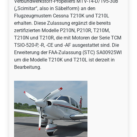
Verbundwerkstoff-Propellers MTV-14-D/195-30b
(„Scimitar“, also in Säbelform) an den
Flugzeugmustern Cessna T210K und T210L
erhalten. Diese Zulassung ergänzt die bereits
zertifizierten Modelle P210N, P210R, T210M,
T210N und T210R, die mit Motoren der Serie TCM
TSIO-520-P, -R, -CE und -AF ausgestattet sind. Die
Erweiterung der FAA-Zulassung (STC) SA00925WI
um die Modelle T210K und T210L ist derzeit in
Bearbeitung.