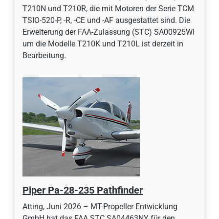
T210N und T210R, die mit Motoren der Serie TCM
TSIO-520-P, -R, -CE und -AF ausgestattet sind. Die
Erweiterung der FAA-Zulassung (STC) SA00925WI
um die Modelle T210K und T210L ist derzeit in
Bearbeitung.
Piper Pa-28-235 Pathfinder
Atting, Juni 2026 – MT-Propeller Entwicklung
GmbH hat das FAA STC SA04463NY für den