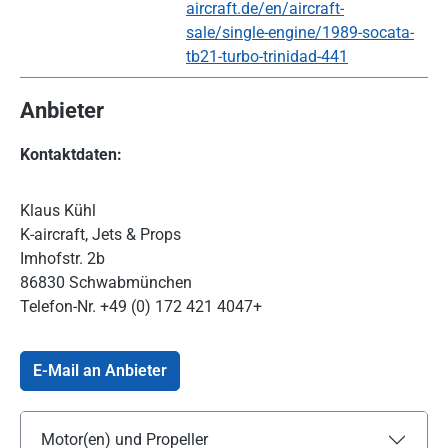
aircraft.de/en/aircraft-
sale/single-engine/1989-socata-
tb21-turbo-trinidad-441
Anbieter
Kontaktdaten:
Klaus Kühl
K-aircraft, Jets & Props
Imhofstr. 2b
86830 Schwabmünchen
Telefon-Nr.
+49 (0) 172 421 4047+
E-Mail an Anbieter
Motor(en) und Propeller