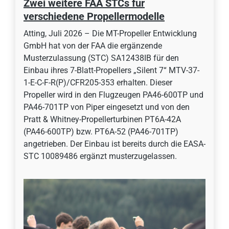
Zwei weitere FAA STCs für
verschiedene Propellermodelle
Atting, Juli 2026 – Die MT-Propeller Entwicklung
GmbH hat von der FAA die ergänzende
Musterzulassung (STC) SA12438IB für den
Einbau ihres 7-Blatt-Propellers „Silent 7“ MTV-37-
1-E-C-F-R(P)/CFR205-353 erhalten. Dieser
Propeller wird in den Flugzeugen PA46-600TP und
PA46-701TP von Piper eingesetzt und von den
Pratt & Whitney-Propellerturbinen PT6A-42A
(PA46-600TP) bzw. PT6A-52 (PA46-701TP)
angetrieben. Der Einbau ist bereits durch die EASA-
STC 10089486 ergänzt musterzugelassen.