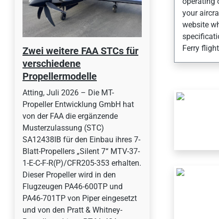
operating 
your aircr
website wh
specificat
Ferry flig
Zwei weitere FAA STCs für
verschiedene
Propellermodelle
Atting, Juli 2026 – Die MT-
Propeller Entwicklung GmbH hat
von der FAA die ergänzende
Musterzulassung (STC)
SA12438IB für den Einbau ihres 7-
Blatt-Propellers „Silent 7“ MTV-37-
1-E-C-F-R(P)/CFR205-353 erhalten.
Dieser Propeller wird in den
Flugzeugen PA46-600TP und
PA46-701TP von Piper eingesetzt
und von den Pratt & Whitney-