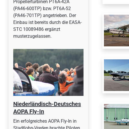
Propellerturbinen PT6A-42A
(PA46-600TP) bzw. PT6A-52
(PA46-701TP) angetrieben. Der
Einbau ist bereits durch die EASA-
STC 10089486 ergänzt
musterzugelassen.
Niederländisch-Deutsches
AOPA Fly-In
Ein erfolgreiches AOPA Fly-In in
Stadtlohn-Vreden brachte Piloten,