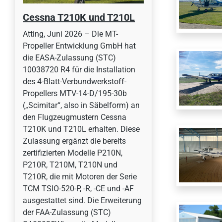
Cessna T210K und T210L
Atting, Juni 2026 – Die MT-
Propeller Entwicklung GmbH hat
die EASA-Zulassung (STC)
10038720 R4 für die Installation
des 4-Blatt-Verbundwerkstoff-
Propellers MTV-14-D/195-30b
(„Scimitar“, also in Säbelform) an
den Flugzeugmustern Cessna
T210K und T210L erhalten. Diese
Zulassung ergänzt die bereits
zertifizierten Modelle P210N,
P210R, T210M, T210N und
T210R, die mit Motoren der Serie
TCM TSIO-520-P, -R, -CE und -AF
ausgestattet sind. Die Erweiterung
der FAA-Zulassung (STC)