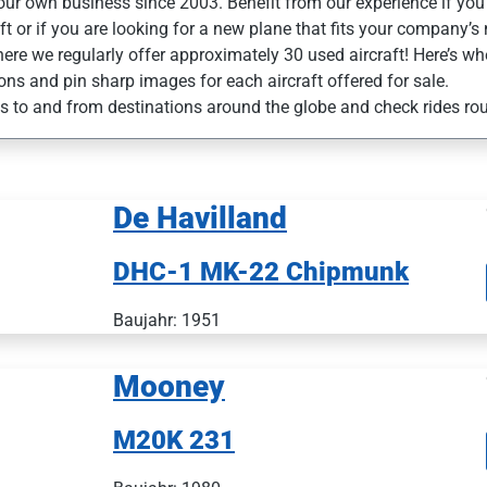
our own business since 2003. Benefit from our experience if you 
aft or if you are looking for a new plane that fits your company’s
ere we regularly offer approximately 30 used aircraft! Here’s whe
ions and pin sharp images for each aircraft offered for sale.
hts to and from destinations around the globe and check rides roun
De Havilland
DHC-1 MK-22 Chipmunk
Baujahr: 1951
Mooney
M20K 231