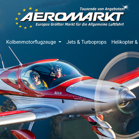
springen
Zur Hauptnavigation springen
Kolbenmotorflugzeuge
Jets & Turboprops
Helikopter &