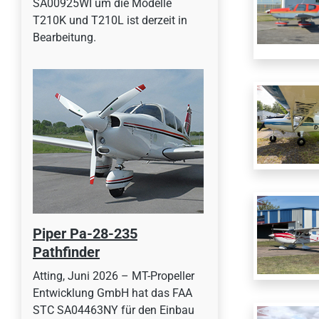
SA00925WI um die Modelle
T210K und T210L ist derzeit in
Bearbeitung.
Piper Pa-28-235
Pathfinder
Atting, Juni 2026 – MT-Propeller
Entwicklung GmbH hat das FAA
STC SA04463NY für den Einbau