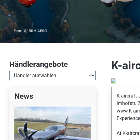
K-air
Händlerangebote
News
K-aircraft 
Imhofstr.
www.K-airc
Experience 
At K-aircr