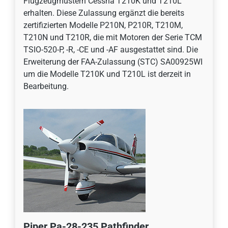
Flugzeugmustern Cessna T210K und T210L
erhalten. Diese Zulassung ergänzt die bereits
zertifizierten Modelle P210N, P210R, T210M,
T210N und T210R, die mit Motoren der Serie TCM
TSIO-520-P, -R, -CE und -AF ausgestattet sind. Die
Erweiterung der FAA-Zulassung (STC) SA00925WI
um die Modelle T210K und T210L ist derzeit in
Bearbeitung.
Piper Pa-28-235 Pathfinder