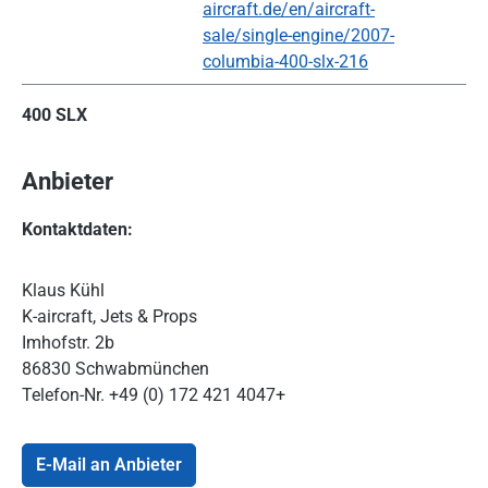
aircraft.de/en/aircraft-
sale/single-engine/2007-
columbia-400-slx-216
400 SLX
Anbieter
Kontaktdaten:
Klaus Kühl
K-aircraft, Jets & Props
Imhofstr. 2b
86830 Schwabmünchen
Telefon-Nr.
+49 (0) 172 421 4047+
E-Mail an Anbieter